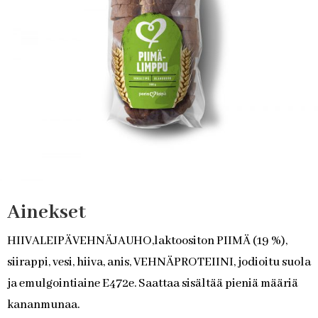
Ainekset
HIIVALEIPÄVEHNÄJAUHO,laktoositon PIIMÄ (19 %),
siirappi, vesi, hiiva, anis, VEHNÄPROTEIINI, jodioitu suola
ja emulgointiaine E472e. Saattaa sisältää pieniä määriä
kananmunaa.