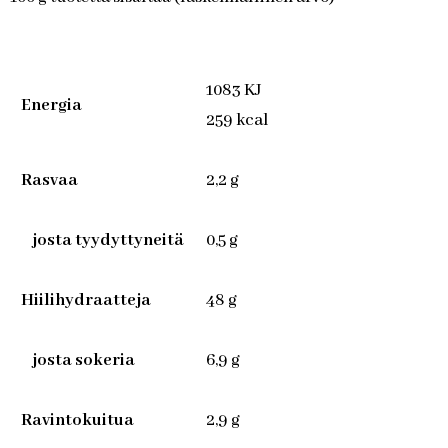
1083 KJ
Energia
259 kcal
Rasvaa
2,2 g
josta tyydyttyneitä
0,5 g
Hiilihydraatteja
48 g
josta sokeria
6,9 g
Ravintokuitua
2,9 g