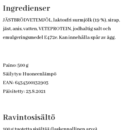
Ingredienser
JÄSTBRÖDVETEMJÖL, laktosfri surmjölk (19 %), sirap,
jäst, anis, vatten, VETEPROTEIN, jodhaltig salt och
emulgeringsmedel E472e. Kan innehålla spår av ägg.
Paino: 500 g
Säilytys: Huoneenlämpö
EAN: 6434300132903
Päivitetty: 23.8.2021
Ravintosisältö
100 g tuotetta sisältää (laskennallinen arvo)